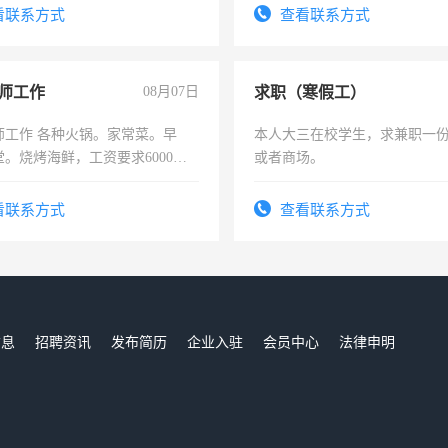
看联系方式
查看联系方式
师工作
08月07日
求职（寒假工）
师工作 各种火锅。家常菜。早
本人大三在校学生，求兼职一
。烧烤海鲜，工资要求6000以
或者商场。
看联系方式
查看联系方式
信息
招聘资讯
发布简历
企业入驻
会员中心
法律申明
们