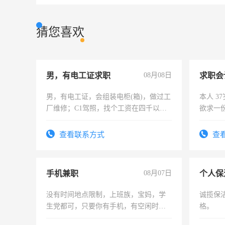
猜您喜欢
男，有电工证求职
08月08日
求职会
男，有电工证，会组装电柜(箱)，做过工
本人 3
厂维修；C1驾照，找个工资在四千以
欲求一
上，枣强县以外需要有住宿，保险勿扰
计证
电话
查看联系方式
查
手机兼职
08月07日
个人保
没有时间地点限制，上班族，宝妈，学
诚揽保
生党都可，只要你有手机，有空闲时
格。
间，一单一结，一天二三十不成问题，