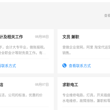
查
计及相关工作
08月08日
文员 兼职
7岁，会计大专毕业，做账报税。
曾做企业官网，阿里 淘宝代运
份全职会计等财务类工作。有会
销售。
看联系方式
查看联系方式
洁
08月07日
求职电工
洁活，公司的标准，优惠的价
专业维修电路，灯具，开关插
水电维修，故障排除，兼职和