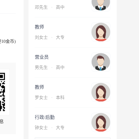
邓先生
·
高中
教师
刘女士
·
大专
10金币)
营业员
男先生
·
高中
教师
罗女士
·
本科
行政/后勤
息
钟女士
·
大专