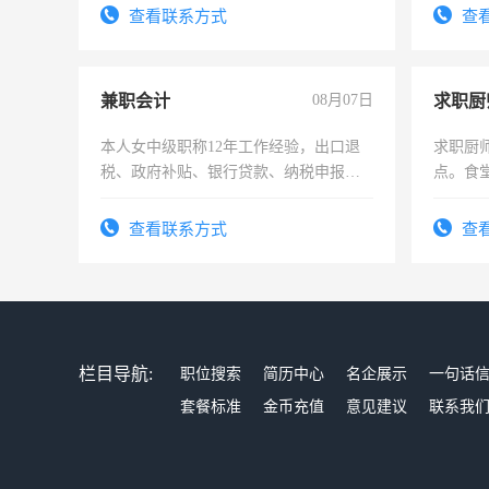
勤快的四五十，每天挣零花钱没问题！
查看联系方式
查
兼职会计
08月07日
求职厨
本人女中级职称12年工作经验，出口退
求职厨
税、政府补贴、银行贷款、纳税申报、
点。食堂
为各类公司策划，设建新账，理乱账业
上
务，财务咨询等业务。欲求兼职会计工
查看联系方式
查
作
栏目导航:
职位搜索
简历中心
名企展示
一句话
套餐标准
金币充值
意见建议
联系我